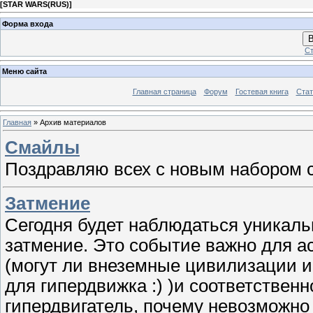
[
STAR WARS(RUS)
]
Форма входа
В
Ст
Меню сайта
Главная страница
Форум
Гостевая книга
Стат
Главная
»
Архив материалов
Смайлы
Поздравляю всех с новым набором 
Затмение
Сегодня будет наблюдаться уникаль
затмение. Это событие важно для а
(могут ли внеземные цивилизации и
для гипердвижка :) )и соответственн
гипердвигатель, почему невозможно 