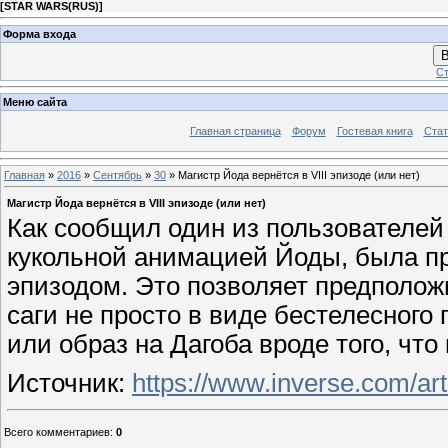
[
STAR WARS(RUS)
]
Форма входа
В
Ст
Меню сайта
Главная страница
Форум
Гостевая книга
Стат
Главная
»
2016
»
Сентябрь
»
30
» Магистр Йода вернётся в VIII эпизоде (или нет)
Магистр Йода вернётся в VIII эпизоде (или нет)
Как сообщил один из пользователей 
кукольной анимацией Йоды, была пр
эпизодом. Это позволяет предполож
саги не просто в виде бестелесного
или образ на Дагоба вроде того, чт
Источник:
https://www.inverse.com/art
Всего комментариев
:
0