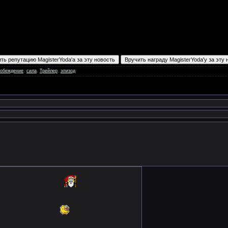
робеждение
,
сила
,
Трейлер
,
эпизод