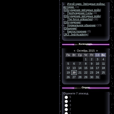
Изгой один. Звёздные войны:
истории.
(1)
[
Обсуждение звёздных войн
]
Пробуждение Силы
(0)
[
Обсуждение звёздных войн
]
The force unleashed
(11)
[
Обсуждение
]
Нормальное общение
(13)
[
Общение
]
Картостроение
(0)
[
JK3: Jedi Academy
]
Календарь
«
Октябрь 2015
»
Пн
Вт
Ср
Чт
Пт
Сб
Вс
1
2
3
4
5
6
7
8
9
10
11
12
13
14
15
16
17
18
19
20
21
22
23
24
25
26
27
28
29
30
31
Опрос
Оцените 7 эпизод
5
4
3
2
1