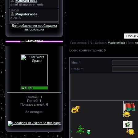
Для добавления необходима
авторизация
Статистика
Просмотров
: 771 |
Добавил
:
MagisterYoda
|
Теги
:
п
Всего комментариев
:
0
Имя *:
Email *:
Онлайн:
1
Гостей:
1
Пользователей:
0
За сегодня: