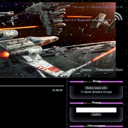
Пятница, 07 Августа 2026, 07:24:46
Приветствую Вас
Будущий пользователь
|
Главная
|
|
Регистрация
|
Вход
Вход
Войти через uID
21:06:02
Старая форма входа
Поиск
Обновления