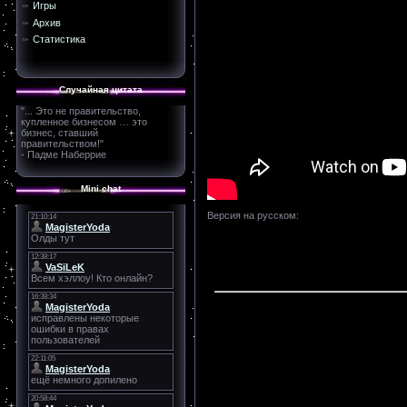
Игры
Архив
Статистика
Случайная цитата
"... Это не правительство,
купленное бизнесом … это
бизнес, ставший
правительством!"
- Падме Наберрие
Mini chat
Версия на русском: