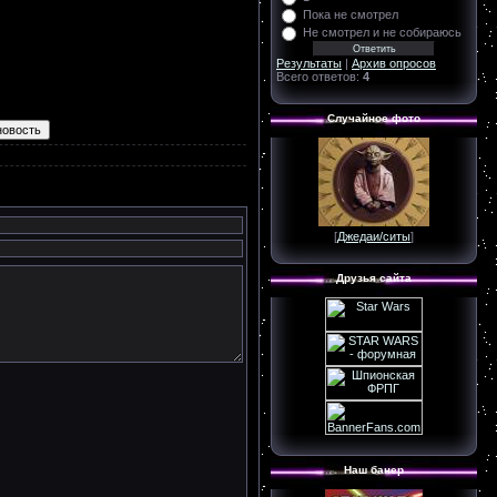
Пока не смотрел
Не смотрел и не собираюсь
Результаты
|
Архив опросов
Всего ответов:
4
Случайное фото
[
Джедаи/ситы
]
Друзья сайта
Наш банер