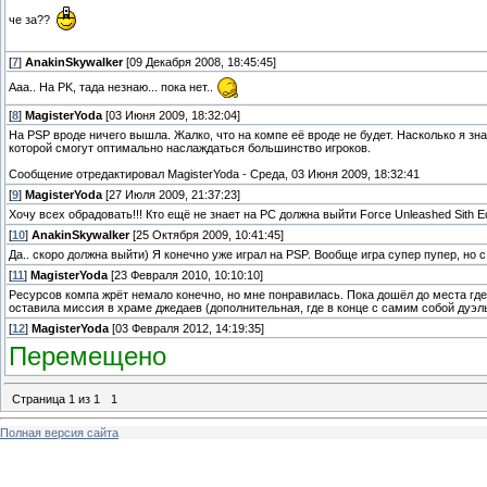
че за??
[
7
]
AnakinSkywalker
[09 Декабря 2008, 18:45:45]
Ааа.. На PK, тада незнаю... пока нет..
[
8
]
MagisterYoda
[03 Июня 2009, 18:32:04]
На PSP вроде ничего вышла. Жалко, что на компе её вроде не будет. Насколько я зн
которой смогут оптимально наслаждаться большинство игроков.
Сообщение отредактировал
MagisterYoda
-
Среда, 03 Июня 2009, 18:32:41
[
9
]
MagisterYoda
[27 Июля 2009, 21:37:23]
Хочу всех обрадовать!!! Кто ещё не знает на PC должна выйти Force Unleashed Sith Ed
[
10
]
AnakinSkywalker
[25 Октября 2009, 10:41:45]
Да.. скоро должна выйти) Я конечно уже играл на PSP. Вообще игра супер пупер, но 
[
11
]
MagisterYoda
[23 Февраля 2010, 10:10:10]
Ресурсов компа жрёт немало конечно, но мне понравилась. Пока дошёл до места гд
оставила миссия в храме джедаев (дополнительная, где в конце с самим собой дуэль
[
12
]
MagisterYoda
[03 Февраля 2012, 14:19:35]
Перемещено
Страница
1
из
1
1
Полная версия сайта