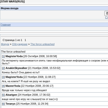
[
STAR WARS(RUS)
]
Форма входа
В
Ст
Главная
Страница
1
из
1
1
Форум
»
Обсуждение
»
The force unleashed
The force unleashed
[
1
]
MagisterYoda
[26 Октября 2008, 16:00:58]
По интернету просачивается опять таки неофициальная информация о скором (или не 
быть?
[
2
]
AnakinSkywalker
[21 Ноября 2008, 15:53:02]
Конеш быть!! Она давно есть!!
[
3
]
MagisterYoda
[22 Ноября 2008, 11:08:27]
Ага, на компе? Я ешё ни разу не видел
[
4
]
MasterYoda
[22 Ноября 2008, 20:06:17]
Вроде как только через год обещают
[
5
]
Abarigen
[24 Ноября 2008, 17:36:02]
ваще ничё про игру не слышал(ток от вас)=))
[
6
]
Teranys
[25 Ноября 2008, 11:29:34]