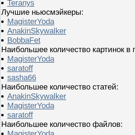
Teranys
Лучшие ньюсмэйкеры:
MagisterYoda
AnakinSkywalker
BobbaFet
Наибольшее количество картинок в 
MagisterYoda
saratoff
sasha66
Наибольшее количество статей:
AnakinSkywalker
MagisterYoda
saratoff
Наибольшее количество файлов:
MagisterYoda