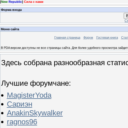
[
New
Republic
]
Сила с нами
Форма входа
В
Ст
Меню сайта
Главная страница
Форум
Гостевая книга
Стат
В PDA версии доступны не все страницы сайта. Для более удобного просмотра зайди
Здесь собрана разнообразная статис
Лучшие форумчане:
MagisterYoda
Сариэн
AnakinSkywalker
ragnos96