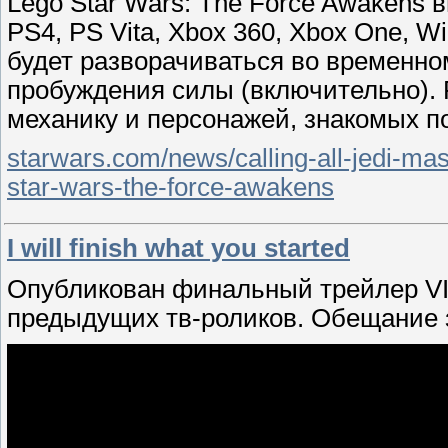
Lego Star Wars: The Force Awakens 
PS4, PS Vita, Xbox 360, Xbox One, W
будет разворачиваться во временно
пробуждения силы (включительно).
механику и персонажей, знакомых п
starwars.com/news/calling-all-jedi-ma
star-wars-the-force-awakens
I will finish what you started
Опубликован финальный трейлер VI
предыдущих тв-роликов. Обещание з